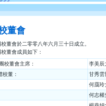
校董會
團校董會於二零零八年六月三十日成立。
團校董會成員如下：
法團校董會主席：
李美辰
體校董：
甘秀雲
何靄玲
何志權
楊燕娟