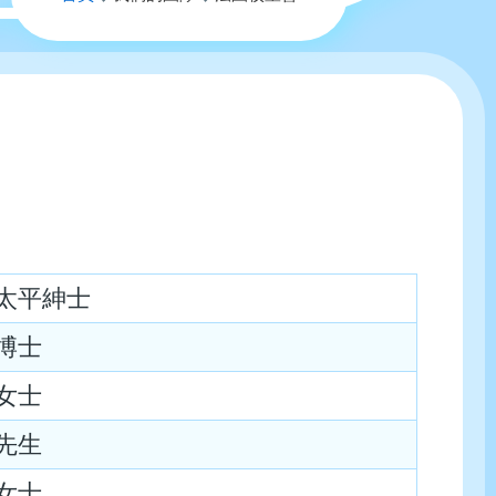
航
連
結
太平紳士
博士
女士
先生
女士