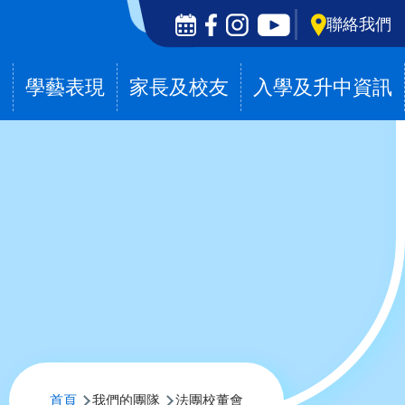
Social
聯絡我們
Media
Top
滴
學藝表現
家長及校友
入學及升中資訊
導
首頁
我們的團隊
法團校董會