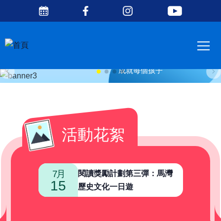
Social
移至主內容
Media
Main
Top
navig
為區內學童提供優質小學教育
成就每個孩子
活動花絮
7月
7月
閱讀獎勵計劃第三彈：馬灣
15
08
歷史文化一日遊