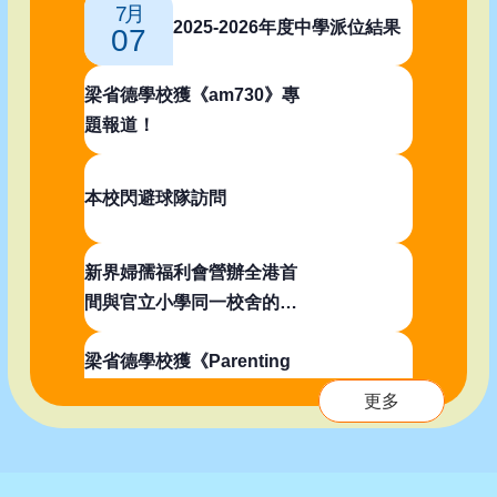
7月
2025-2026年度中學派位結果
07
梁省德學校獲《am730》專
題報道！
本校閃避球隊訪問
新界婦孺福利會營辦全港首
間與官立小學同一校舍的幼
稚園即將啟航！
梁省德學校獲《Parenting
Headline親子頭條》專題報
更多
道！