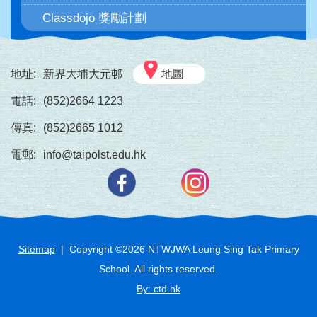
Classdojo 獎勵計劃
地址:
新界大埔大元邨
地圖
電話:
(852)2664 1223
傳真:
(852)2665 1012
電郵:
info@taipolst.edu.hk
Sitemap
| Copyright ©
2026
NTWJWA Leung Sing Tak Primary
School. All rights reserved.
By: ctd.hk