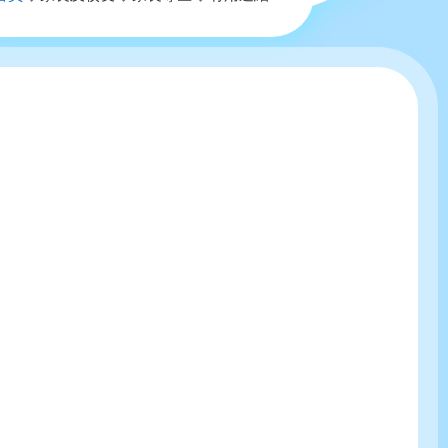
航
連
結