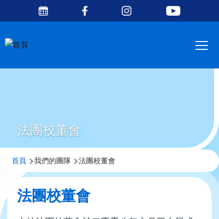
Social
移至主內容
Media
Main
Top
navig
法團校董會
導
首頁
我們的團隊
法團校董會
航
連
法團校董會
結