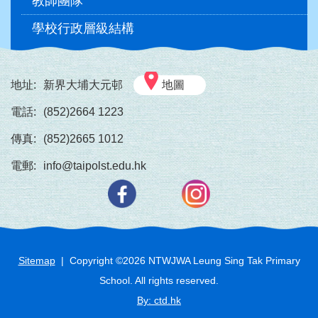
教師團隊
學校行政層級結構
地址:
新界大埔大元邨
地圖
電話:
(852)2664 1223
傳真:
(852)2665 1012
電郵:
info@taipolst.edu.hk
Sitemap
| Copyright ©
2026
NTWJWA Leung Sing Tak Primary
School. All rights reserved.
By: ctd.hk