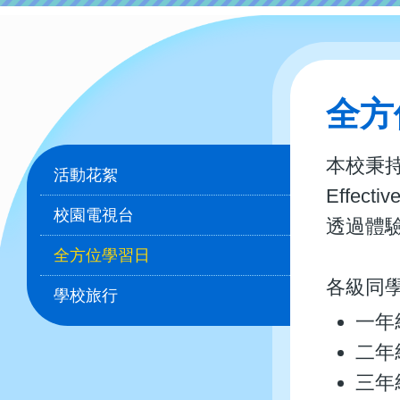
全方
Main
本校秉持「
活動花絮
navigation
Effec
校園電視台
透過體
全方位學習日
各級同
學校旅行
一年
二年
三年