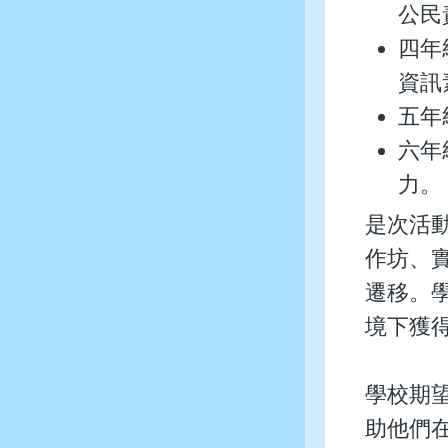
公民
四年
資訊
五年
六年
力。
是次活
作坊、
遷移。
境下獲
學校期
助他們