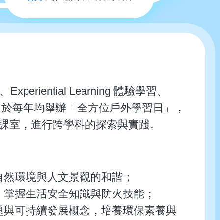
航
連
結
periential Learning 體驗學習、
g 數位學習），於每年均舉辦「全方位戶外學習日」，
出課室，進行跨學科的探索與實踐。
自然環境與人文景觀的和諧；
，掌握生活安全知識與防火技能；
題與可持續發展概念，培養環保素養與