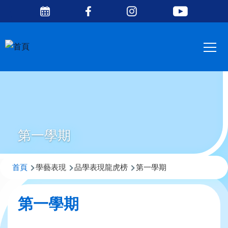
Social
移至主內容
Media
Main
Top
navig
第一學期
導
首頁
學藝表現
品學表現龍虎榜
第一學期
航
連
第一學期
結