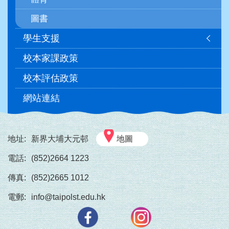
圖書
學生支援
校本家課政策
校本評估政策
網站連結
地址:
新界大埔大元邨
地圖
電話:
(852)2664 1223
傳真:
(852)2665 1012
電郵:
info@taipolst.edu.hk