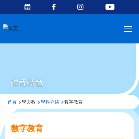
Social
移至主內容
Media
Main
Top
navig
課程特色
導
首頁
學與教
學科介紹
數字教育
航
連
數字教育
結