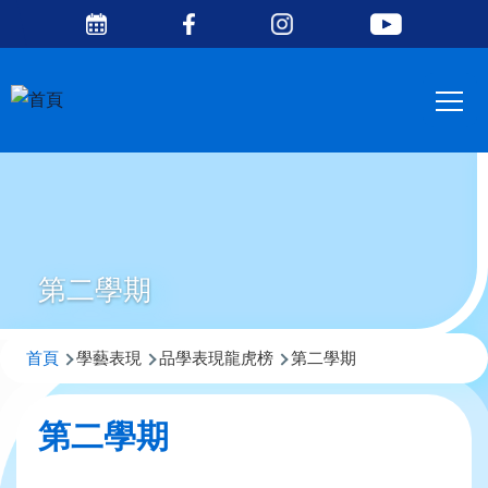
Social
移至主內容
Media
Main
Top
navig
第二學期
導
首頁
學藝表現
品學表現龍虎榜
第二學期
航
連
第二學期
結