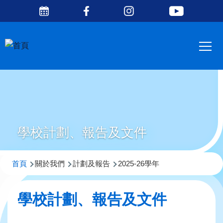
Social
移至主內容
Media
Main
Top
navig
學校計劃、報告及文件
導
首頁
關於我們
計劃及報告
2025-26學年
航
連
學校計劃、報告及文件
結