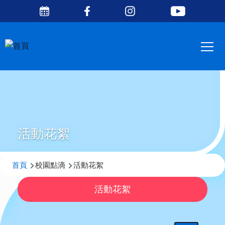
Social
移至主內容
Media
Main
Top
navig
活動花絮
導
首頁
校園點滴
活動花絮
航
活動花絮
連
結