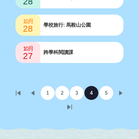
28
10月
學校旅行: 馬鞍山公園
28
10月
跨學科閱讀課
27
Pagination
1
2
3
4
5
First
Previous
頁
頁
頁
目
頁
下
page
page
面
面
面
前
面
一
Last
頁
頁
page
面