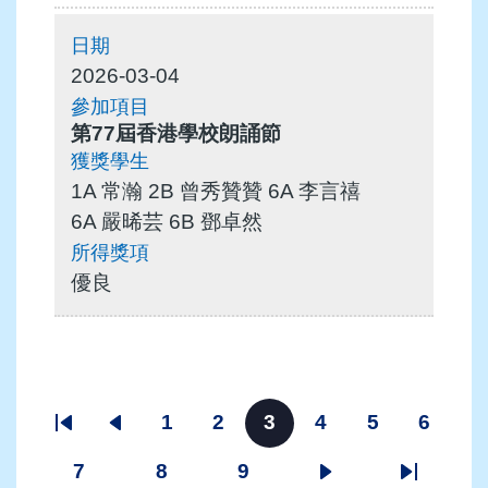
2026-03-04
第77屆香港學校朗誦節
1A 常瀚 2B 曾秀贊贊 6A 李言禧
6A 嚴晞芸 6B 鄧卓然
優良
Pagination
1
2
3
4
5
6
First
Previous
頁
頁
目
頁
頁
頁
page
page
面
面
前
面
面
面
7
8
9
頁
頁
頁
下
Last