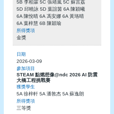
5B 李柏霖 5C 張靖嵐 5C 蘇言荔
5D 邱曉詠 5D 葉誼茵 6A 陳穎曦
6A 陳悅晴 6A 馮安娜 6A 黃珞晴
6A 葉梓慧 6B 陳穎瑜
金獎
2026-03-09
STEAM 點燃想像@ndc 2026 AI 防震
大橋工程挑戰賽
5A 徐梓軒 5A 潘敦杰 5A 蘇逸朗
三等獎