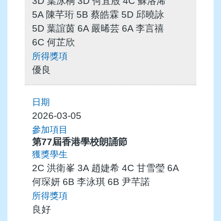
3D 葉泳桐 3D 何宜殷 4C 蘇洛浠
5A 陳芊珩 5B 蔡皓霖 5D 邱曉詠
5D 葉誼茵 6A 嚴晞芸 6A 李言禧
6C 何芷欣
優良
2026-03-05
第77屆香港學校朗誦節
2C 洪衛峯 3A 趙婕希 4C 甘雪瑩 6A
何琛妍 6B 李泳琪 6B 尹芊諾
良好