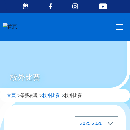
Social
移至主內容
Media
Main
Top
navig
校外比賽
導
首頁
學藝表現
校外比賽
校外比賽
航
連
結