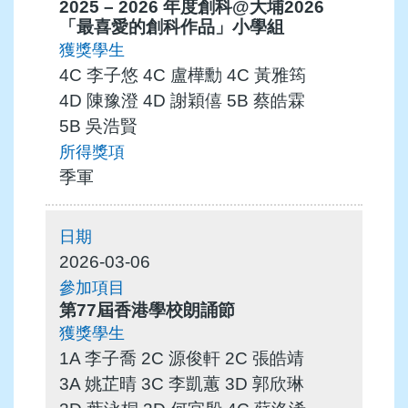
2025 – 2026 年度創科@大埔2026
「最喜愛的創科作品」小學組
4C 李子悠 4C 盧樺勳 4C 黃雅筠
4D 陳豫澄 4D 謝穎僖 5B 蔡皓霖
5B 吳浩賢
季軍
2026-03-06
第77屆香港學校朗誦節
1A 李子喬 2C 源俊軒 2C 張皓靖
3A 姚芷晴 3C 李凱蕙 3D 郭欣琳