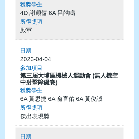
4D 謝穎僖 6A 呂皓鳴
殿軍
2026-04-04
第三屆大埔區機械人運動會 (無人機空
中射擊障礙賽)
6A 黃思捷 6A 俞官佑 6A 黃俊誠
傑出表現獎