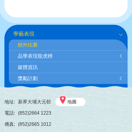
頁
面
面
面
一
page
面
頁
Main
學藝表現
navigation
校外比賽
(自
品學表現龍虎榜
訂)
媒體資訊
獎勵計劃
地址:
新界大埔大元邨
地圖
電話:
(852)2664 1223
傳真:
(852)2665 1012