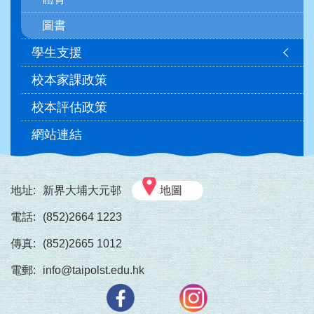
圖書
學生支援
校本家課政策
校本評估政策
網站連結
地址:
新界大埔大元邨
地圖
電話:
(852)2664 1223
傳真:
(852)2665 1012
電郵:
info@taipolst.edu.hk