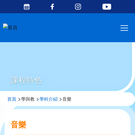
Social
移至主內容
Media
Main
Top
navig
課程特色
導
首頁
學與教
學科介紹
音樂
航
連
音樂
結