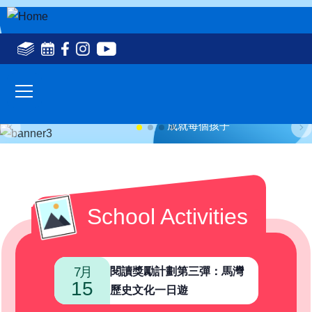
Skip to main content
Social
Media
Main
Top(en)
navigation
為區內學童提供優質小學教育
成就每個孩子
School Activities
7月
7月
閱讀獎勵計劃第三彈：馬灣
15
08
歷史文化一日遊