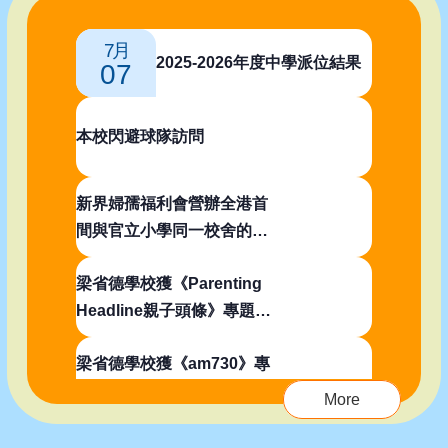
7月
2025-2026年度中學派位結果
07
本校閃避球隊訪問
新界婦孺福利會營辦全港首
間與官立小學同一校舍的幼
稚園即將啟航！
梁省德學校獲《Parenting
Headline親子頭條》專題報
道！
梁省德學校獲《am730》專
題報道！
More