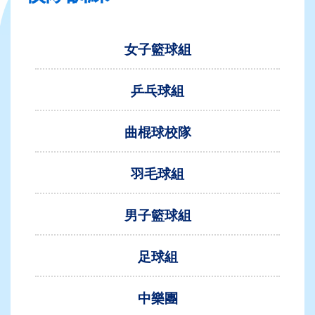
女子籃球組
乒乓球組
曲棍球校隊
羽毛球組
男子籃球組
足球組
中樂團