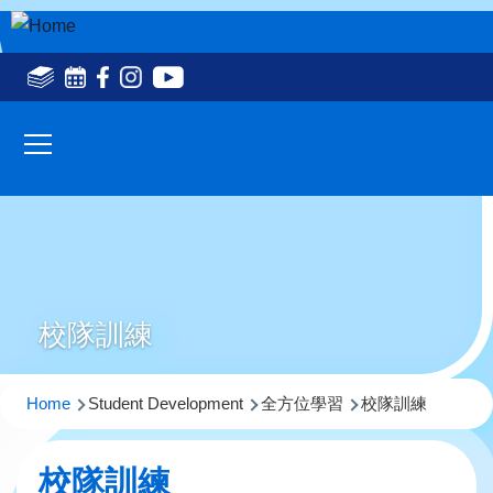
Skip to main content
Social
Media
Main
Top(en)
navigation
校隊訓練
Breadcrumb
Home
Student Development
全方位學習
校隊訓練
校隊訓練