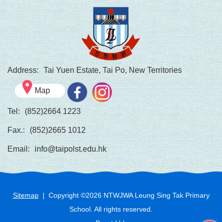
Address:
Tai Yuen Estate, Tai Po, New Territories
Map
Tel:
(852)2664 1223
Fax.:
(852)2665 1012
Email:
info@taipolst.edu.hk
Sitemap
| Copyright ©
2026
NTWJWA Leung Sing Tak Primary
School. All rights reserved.