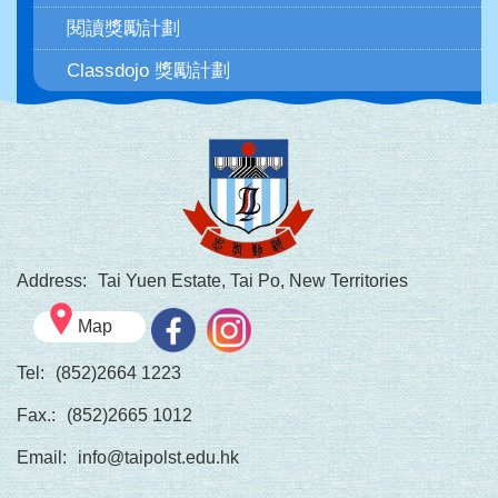
閱讀獎勵計劃
Classdojo 獎勵計劃
Address:
Tai Yuen Estate, Tai Po, New Territories
Map
Tel:
(852)2664 1223
Fax.:
(852)2665 1012
Email:
info@taipolst.edu.hk