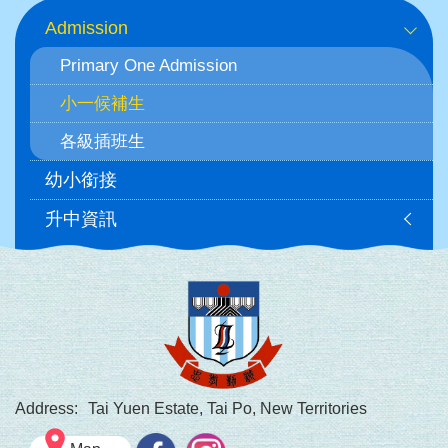
Main
Admission
navigation
Primary One Admission
小一候補生
各級插班生
幼小銜接
升中資訊
Address:
Tai Yuen Estate, Tai Po, New Territories