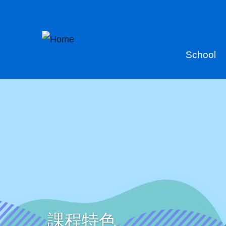
Skip to main content
Main
School
naviga
課程特色