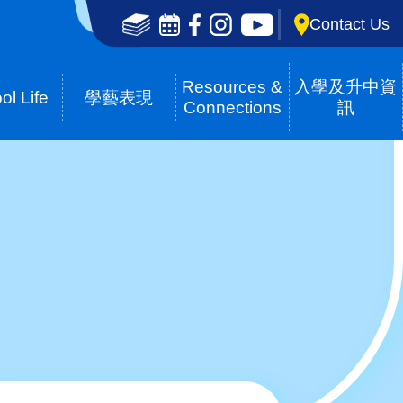
Social
Contact Us
Media
Top(en)
Resources &
入學及升中資
ol Life
學藝表現
Connections
訊
Breadcrumb