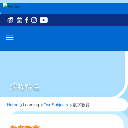
Skip to main content
Social
Media
Main
Top(en)
navigation
課程特色
Breadcrumb
Home
Learning
Our Subjects
數字教育