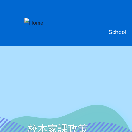
Skip to main content
Main
School
naviga
校本家課政策