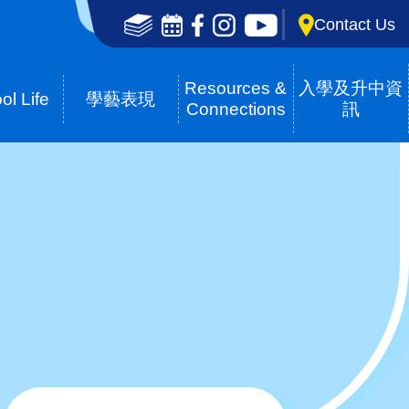
Social
Contact Us
Media
Top(en)
Resources &
入學及升中資
ol Life
學藝表現
Connections
訊
Breadcrumb