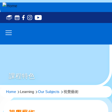
Skip to main content
Social
Media
Main
Top(en)
navigation
課程特色
Breadcrumb
Home
Learning
Our Subjects
視覺藝術