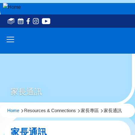
Skip to main content
Social
Media
Main
Top(en)
navigation
家長通訊
Breadcrumb
Home
Resources & Connections
家長專區
家長通訊
家長通訊