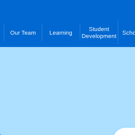
Student
Our Team
Learning
Scho
tion
Development
B