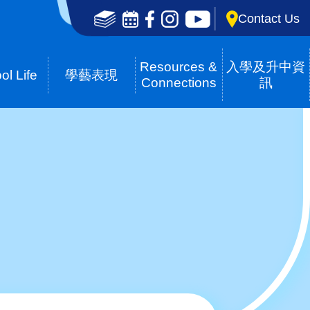
Social
Contact Us
Media
Top(en)
Resources &
入學及升中資
ol Life
學藝表現
Connections
訊
readcrumb