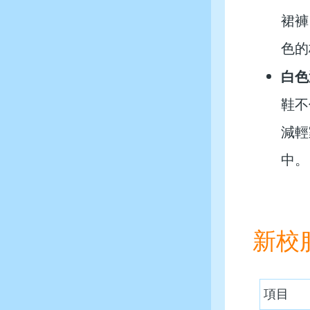
裙褲
色的
白色
鞋不
減輕
中。
新校
項目