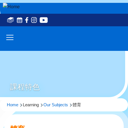
Skip to main content
Social
Media
Main
Top(en)
navigation
課程特色
Breadcrumb
Home
Learning
Our Subjects
體育